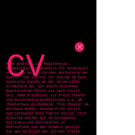
CV
Anne Andresen ist Regisseurin,
Dramaturgin und Dozentin für Schauspiel
und Regie an der Zürcher Hochschule der
Künste. Sie schloss ihr Diplom im Fach
Szenische Künste an der Universität
Hildesheim ab, ein anschliessendes
Regiestudium führte sie nach Zürich.
Seit 2008 erarbeitet sie freie Theater-
und Musiktheaterproduktionen u.a. am
Theaterhaus Hildesheim, ThiK Theater im
Kornhaus Baden, Gessnerallee Zürich,
Fabriktheater Rote Fabrik Zürich. Ihre
Arbeiten wurden auf verschiedenen
Festivals und Gastspielen in
Deutschland und der Schweiz gezeigt.
Sie war Mitglied der Zürcher freien